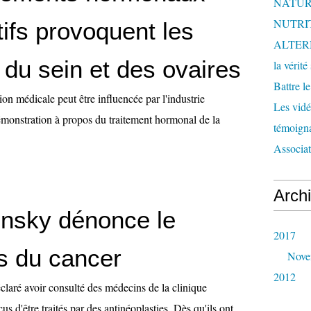
NATUR
NUTRI
tifs provoquent les
ALTER
 du sein et des ovaires
la vérité
Battre l
n médicale peut être influencée par l'industrie
Les vidéo
onstration à propos du traitement hormonal de la
témoigna
Associa
Arch
insky dénonce le
2017
s du cancer
Nove
2012
claré avoir consulté des médecins de la clinique
s d'être traités par des antinéoplasties. Dès qu'ils ont