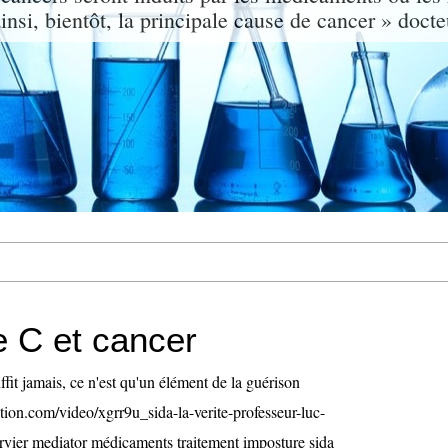
nsi, bientôt, la principale cause de cancer » doct
e C et cancer
fit jamais, ce n'est qu'un élément de la guérison
ion.com/video/xgrr9u_sida-la-verite-professeur-luc-
vier mediator médicaments traitement imposture sida