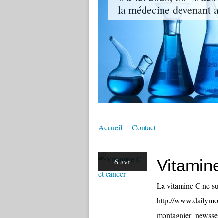
la médecine devenant ai
Accueil
Contact
Vitamin
6 avr.
La vitamine C ne suf
http://www.dailymot
montagnier_newsser