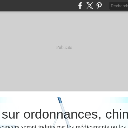
Publicité
cancers seront induits par les médicaments ou les 