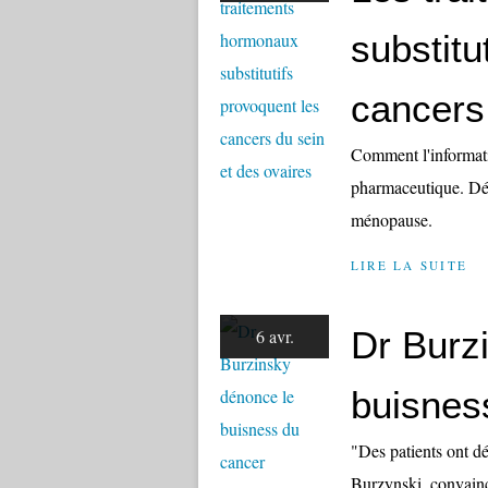
substitu
cancers
Comment l'informatio
pharmaceutique. Dém
ménopause.
LIRE LA SUITE
Dr Burz
6 avr.
buisnes
"Des patients ont dé
Burzynski, convaincu