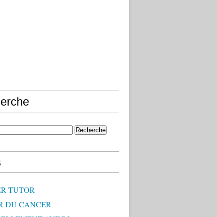
erche
s
R TUTOR
R DU CANCER