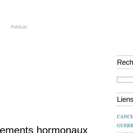
Publicité
Rech
Lien
CANCE
GUERI
itements hormonaux