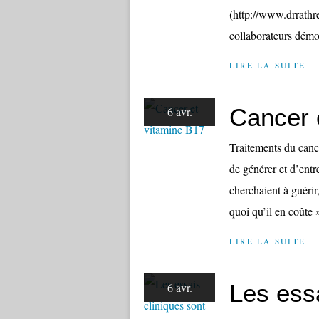
(http://www.drrathre
collaborateurs démon
LIRE LA SUITE
Cancer 
6 avr.
Traitements du canc
de générer et d’entr
cherchaient à guérir
quoi qu’il en coûte »
LIRE LA SUITE
Les essa
6 avr.