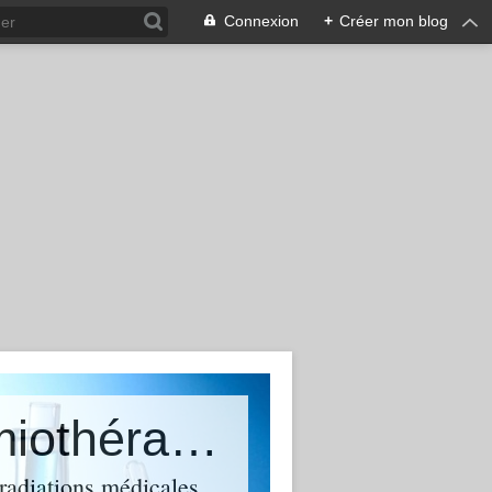
Connexion
+
Créer mon blog
Le cancer sur ordonnances, chimiothérapies, radiothérapie et solutions alternatives naturelles
radiations médicales,