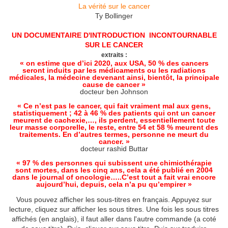
La vérité sur le cancer
Ty Bollinger
UN DOCUMENTAIRE D'INTRODUCTION INCONTOURNABLE
SUR LE CANCER
extraits :
« on estime que d’ici 2020, aux USA, 50 % des cancers
seront induits par les médicaments ou les radiations
médicales, la médecine devenant ainsi, bientôt, la principale
cause de cancer »
docteur ben Johnson
« Ce n’est pas le cancer, qui fait vraiment mal aux gens,
statistiquement ; 42 à 46 % des patients qui ont un cancer
meurent de cachexie,…, ils perdent, essentiellement toute
leur masse corporelle, le reste, entre 54 et 58 % meurent des
traitements. En d’autres termes, personne ne meurt du
cancer. »
docteur rashid Buttar
« 97 % des personnes qui subissent une chimiothérapie
sont mortes, dans les cinq ans, cela a été publié en 2004
dans le journal of oncologie…..C’est tout a fait vrai encore
aujourd’hui, depuis, cela n’a pu qu’empirer »
Vous pouvez afficher les sous-titres en français. Appuyez sur
lecture,
cliquez sur afficher les sous titres. Une fois les sous titres
affichés (en anglais), il faut aller dans l'autre commande (a coté