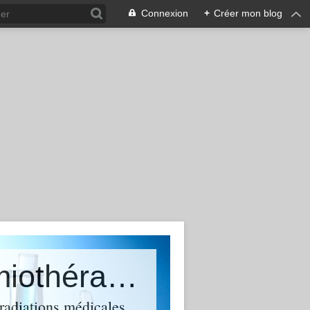
Connexion
+
Créer mon blog
Le cancer sur ordonnances, chimiothérapies, radiothérapie et solutions alternatives naturelles
radiations médicales,