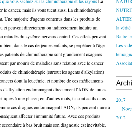
s que vous sachiez sur la chimiothérapie et les rayons
La
NATUR
r le cancer, mais ils vous tuent aussi La chimiothérapie
NUTRI
ent. Une majorité d'agents contenus dans les produits de
ALTER
au et peuvent directement ou indirectement induire un
la vérité
 retardés du système nerveux central. Ces effets peuvent
Battre l
u bien, dans le cas de jeunes enfants, se perpétuer à l'âge
Les vidéo
des patients de chimiothérapie sont grandement exagérés
témoigna
issent par mourir de maladies sans relation avec le cancer
Associa
roduits de chimiothérapie (surtout les agents d'alkylation)
 cancers dont la leucémie, et nombre de ces médicaments
Arch
nts d'alkylation endommagent directement l'ADN de toutes
ifiques à une phase ; en d'autres mots, ils sont actifs dans
2017
. Comme ces drogues endommagent l'ADN, ils peuvent nuire à
Nove
onséquent affecter l'immunité future. Avec ces produits
2012
 secondaire à bas bruit mais son diagnostic est inévitable.