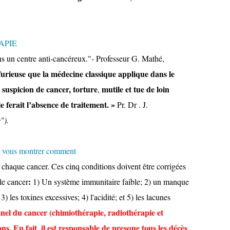
APIE
dans un centre anti-cancéreux."- Professeur G. Mathé,
furieuse que la médecine classique applique dans le
 suspicion de cancer, torture
mutile et tue de loin
,
 ferait l’absence de traitement. »
Pr. Dr . J.
").
ais vous montrer comment
e chaque cancer.
Ces cinq conditions doivent être corrigées
:
le cancer
1) Un système immunitaire faible;
2) un manque
3) les toxines excessives;
4) l'acidité;
et 5) les lacunes
nel du cancer (chimiothérapie, radiothérapie et
ons.
En fait, il est responsable de presque tous les décès