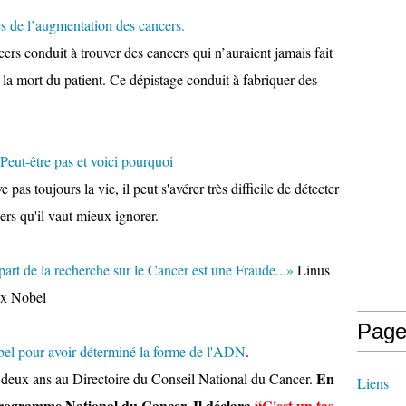
es de l’augmentation des cancers.
cers conduit à trouver des cancers qui n’auraient jamais fait
la mort du patient. Ce dépistage conduit à fabriquer des
 Peut-être pas et voici pourquoi
pas toujours la vie, il peut s'avérer très difficile de détecter
cers qu'il vaut mieux ignorer.
upart de la recherche sur le Cancer est une Fraude...»
Linus
ix Nobel
Page
bel pour avoir déterminé la forme de l'ADN
.
En
t deux ans au Directoire du Conseil National du Cancer.
Liens
Programme National du Cancer. Il déclara
“C'est un tas