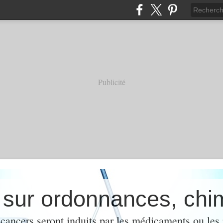
Publicité
cancers seront induits par les médicaments ou les 