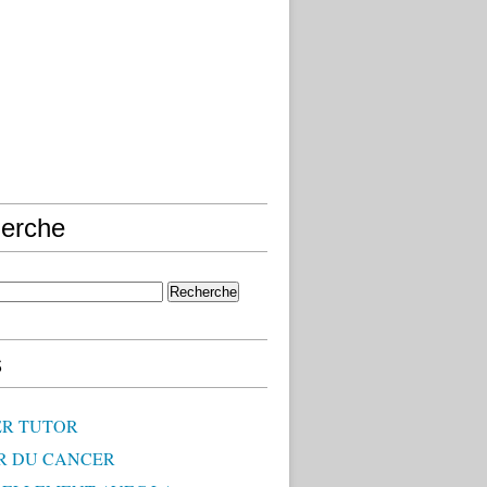
erche
s
R TUTOR
R DU CANCER