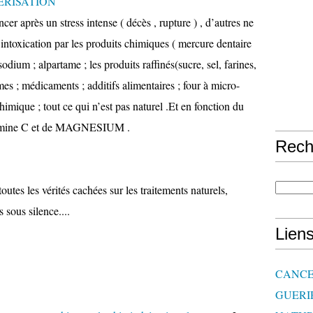
ERISATION
er après un stress intense ( décès , rupture ) , d’autres ne
d’intoxication par les produits chimiques ( mercure dentaire
dium ; alpartame ; les produits raffinés(sucre, sel, farines,
es ; médicaments ; additifs alimentaires ; four à micro-
chimique ; tout ce qui n’est pas naturel .Et en fonction du
itamine C et de MAGNESIUM .
Rech
utes les vérités cachées sur les traitements naturels,
 sous silence....
Lien
CANCE
GUERI