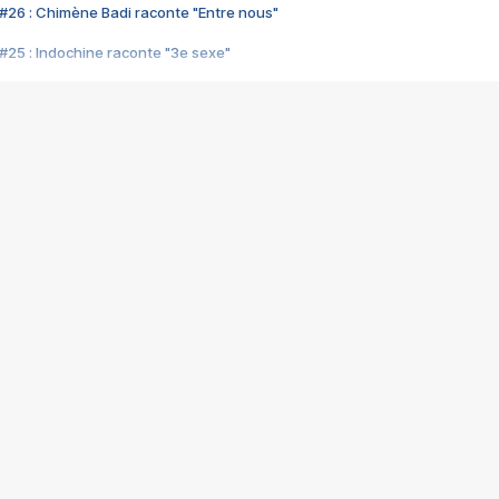
#26 : Chimène Badi raconte "Entre nous"
#25 : Indochine raconte "3e sexe"
#24 : Zaho raconte "C'est chelou"
#23 : Patrick Bruel raconte "Au café des délices"
#22 : Kyo raconte "Le chemin"
#21 : Nolwenn Leroy raconte "Cassé"
#20 : Patrick Hernandez raconte "Born to be alive"
#19 : Lorie raconte "Près de moi"
#18 : Michael Jones raconte "A nos actes manqués" (avec Jean-Jacque
#17 : Khaled raconte "Aïcha"
#16 : Corneille raconte "Parce qu'on vient de loin"
#15 : Indochine raconte "L'aventurier"
14 : Lorie raconte "Sur un air latino"