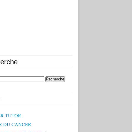
erche
s
R TUTOR
R DU CANCER