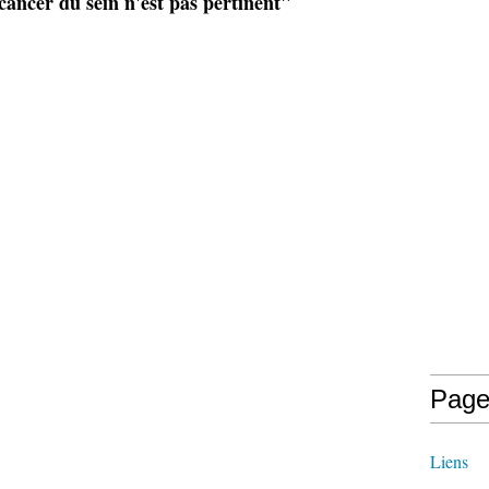
cancer du sein n'est pas pertinent"
Page
Liens