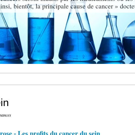
nsi, bientôt, la principale cause de cancer » doct
in
nances
rose - Les profits du cancer du sein