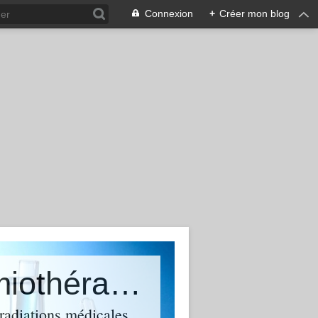
Connexion
+
Créer mon blog
Le cancer sur ordonnances, chimiothérapies, radiothérapie et solutions alternatives naturelles
radiations médicales,