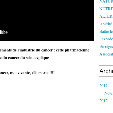
NATUR
NUTRI
ALTER
la vérité
Battre l
Les vidéo
témoigna
tements de l'industrie du cancer : cette pharmacienne
Associa
e du cancer du sein, explique
Arch
er, moi vivante, elle morte !!!"
2017
Nove
2012