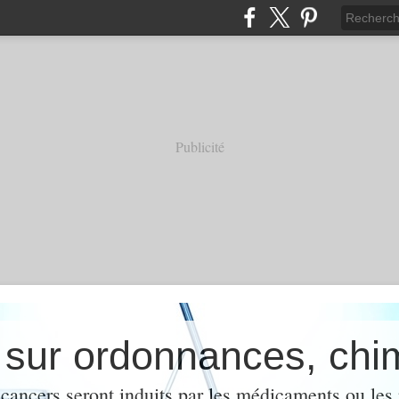
Publicité
cancers seront induits par les médicaments ou les 