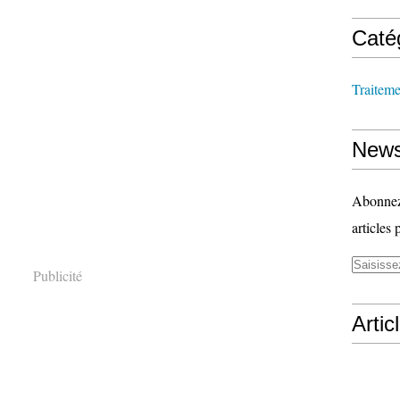
Caté
Traitem
News
Abonnez-
articles 
Publicité
Artic